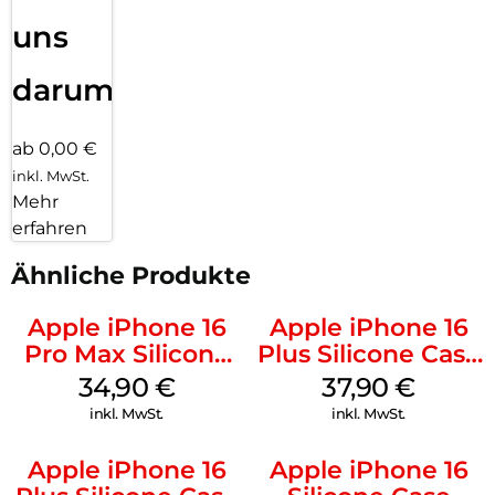
uns
darum!
ab 0,00 €
inkl. MwSt.
Mehr
erfahren
Ähnliche Produkte
Apple iPhone 16
Apple iPhone 16
Pro Max Silicone
Plus Silicone Case
Case MagSafe
MagSafe Lake
34,90
€
37,90
€
Denim
Green
inkl. MwSt.
inkl. MwSt.
Apple iPhone 16
Apple iPhone 16