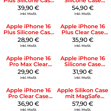
Plus Silicone Case
Silicone Case
MagSafe Plum
MagSafe Lake
39,90
€
54,90
€
Green
inkl. MwSt.
inkl. MwSt.
Apple iPhone 16
Apple iPhone 16
Plus Silicone Case
Plus Clear Case
MagSafe Black
MagSafe
28,90
€
35,90
€
Transparent
inkl. MwSt.
inkl. MwSt.
Apple iPhone 16
Apple iPhone 16
Pro Max Clear
Silicone Case
Case MagSafe
MagSafe Fuchsia
29,90
€
31,90
€
Transparent
inkl. MwSt.
inkl. MwSt.
Apple iPhone 16
Apple Silikon Case
Pro Clear Case
mit MagSafe
MagSafe
iPhone 14 Pro
36,90
€
57,90
€
Transparent
(PRODUCT)RED
inkl. MwSt.
inkl. MwSt.