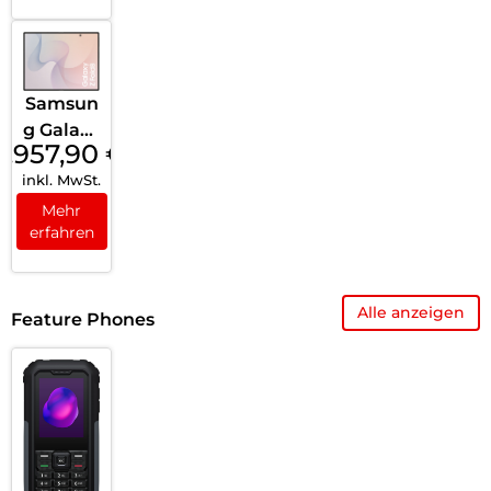
Samsun
g Galaxy
1.957,90
€
Z Fold8
inkl. MwSt.
256 GB
Cream
Mehr
erfahren
Alle anzeigen
Feature Phones