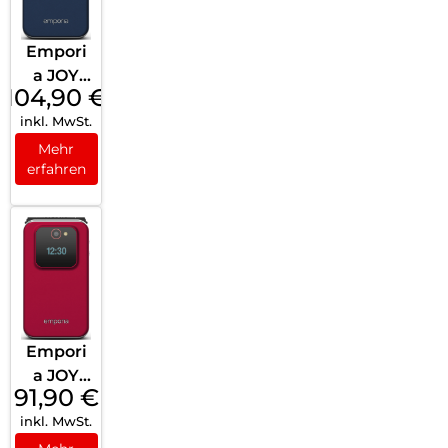
Empori
a JOY
104,90
€
Blueber
inkl. MwSt.
ry
Mehr
erfahren
Empori
a JOY
91,90
€
Rot
inkl. MwSt.