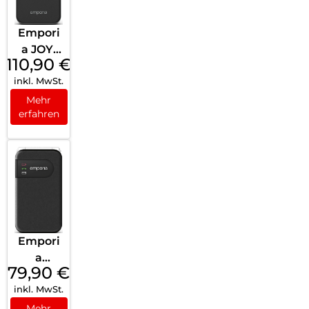
Empori
a JOY-
110,90
€
LTE
inkl. MwSt.
Black
Mehr
erfahren
Empori
a
79,90
€
SIMPLIC
inkl. MwSt.
ITYglam
.4G
Mehr