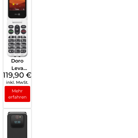
Doro
Leva
119,90
€
L30
inkl. MwSt.
Graphit
e/Weiß
Mehr
erfahren