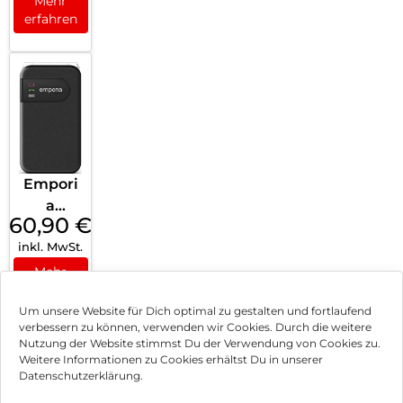
Mehr
erfahren
Empori
a
60,90
€
SIMPLIC
inkl. MwSt.
ITYglam
Schwar
Mehr
erfahren
z
Um unsere Website für Dich optimal zu gestalten und fortlaufend
verbessern zu können, verwenden wir Cookies. Durch die weitere
Nutzung der Website stimmst Du der Verwendung von Cookies zu.
Impressum
Weitere Informationen zu Cookies erhältst Du in unserer
Datenschutzerklärung.
AGB