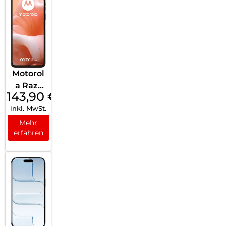
Motorol
a Razr
1.143,90
€
40 Ultra
inkl. MwSt.
256 GB
Stardus
Mehr
erfahren
t