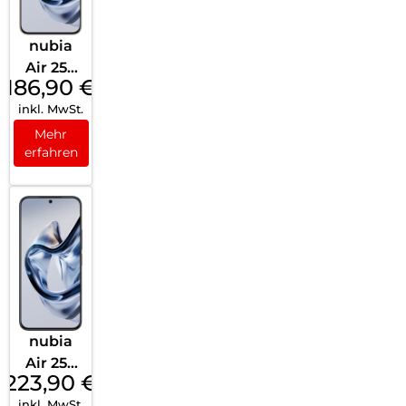
nubia
Air 256
186,90
€
GB
inkl. MwSt.
Titaniu
m
Mehr
erfahren
Desert
nubia
Air 256
223,90
€
GB
inkl. MwSt.