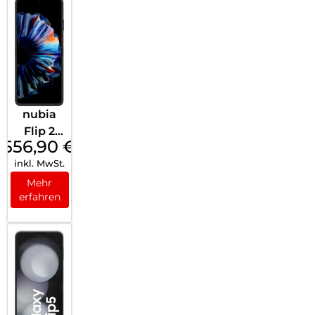
nubia
Flip 2
556,90
€
Night
inkl. MwSt.
Black
Mehr
erfahren