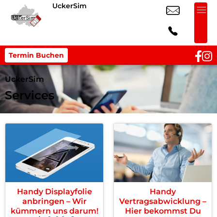
UckerSim
Termin Buchen
UckerSim
Services
Handy Displayfolie
Handy
anbringen – Wir
Vertragsabwicklung –
kümmern uns darum!
Hier bekommst Du