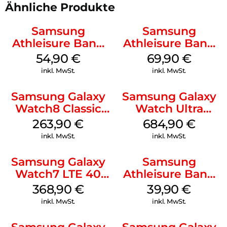
Ähnliche Produkte
Samsung
Samsung
Athleisure Band
Athleisure Band
(S/M) Galaxy
(S/M) Galaxy
54,90
€
69,90
€
Watch8/Watch8
Watch8/Watch8
inkl. MwSt.
inkl. MwSt.
Classic Graphite
Classic Sage
Samsung Galaxy
Samsung Galaxy
Watch8 Classic
Watch Ultra
White
Titanium White
263,90
€
684,90
€
inkl. MwSt.
inkl. MwSt.
Samsung Galaxy
Samsung
Watch7 LTE 40
Athleisure Band
mm Cream
M/L Galaxy
368,90
€
39,90
€
Watch7 Silver
inkl. MwSt.
inkl. MwSt.