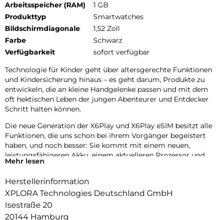
Arbeitsspeicher (RAM)
1 GB
Produkttyp
Smartwatches
Bildschirmdiagonale
1,52 Zoll
Farbe
Schwarz
Verfügbarkeit
sofort verfügbar
Technologie für Kinder geht über altersgerechte Funktionen
und Kindersicherung hinaus – es geht darum, Produkte zu
entwickeln, die an kleine Handgelenke passen und mit dem
oft hektischen Leben der jungen Abenteurer und Entdecker
Schritt halten können.
Die neue Generation der X6Play und X6Play eSIM besitzt alle
Funktionen, die uns schon bei ihrem Vorgänger begeistert
haben, und noch besser: Sie kommt mit einem neuen,
leistungsfähigeren Akku, einem aktuelleren Prozessor und
Mehr lesen
einem gewebten, elastischen Textilarmband für noch mehr
Komfort.
Herstellerinformation
Das neue Design umfasst außerdem zwei austauschbare
XPLORA Technologies Deutschland GmbH
Frames zum Individualisieren der Uhr. Die neue Generation
Isestraße 20
der X6Play und X6Play eSIM ist eine erstklassige Wahl für
20144 Hamburg