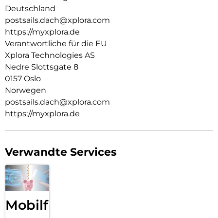
Eltern, die sich für ihr Kind einen sicheren Einstieg in die
Deutschland
digitale Kommunikation wünschen, ohne Kompromisse bei
postsails.dach@xplora.com
Zuverlässigkeit und Qualität einzugehen.
https://myxplora.de
Verantwortliche für die EU
Xplora Technologies AS
Nedre Slottsgate 8
0157 Oslo
Norwegen
postsails.dach@xplora.com
https://myxplora.de
Verwandte Services
Mobilfunk