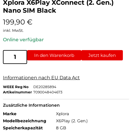
Xplora X6Play XConnect (2. Gen.)
Nano SIM Black
199,90
€
inkl. MwSt.
Online verfügbar
In den Warenkorb
Jetzt kaufen
Informationen nach EU Data Act
WEEE Reg No
DE20285894
Artikelnummer
7090048404673
Zusätzliche Informationen
Marke
Xplora
Modellbezeichnung
X6Play (2. Gen.)
Speicherkapazität
8 GB