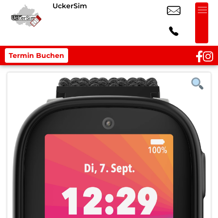
UckerSim
Termin Buchen