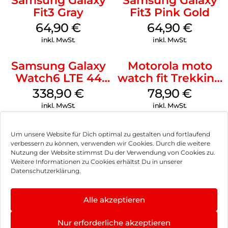
Samsung Galaxy
Samsung Galaxy
Fit3 Gray
Fit3 Pink Gold
64,90
€
64,90
€
inkl. MwSt.
inkl. MwSt.
Samsung Galaxy
Motorola moto
Watch6 LTE 44
watch fit Trekking
mm Graphite
Green
338,90
€
78,90
€
inkl. MwSt.
inkl. MwSt.
Um unsere Website für Dich optimal zu gestalten und fortlaufend
verbessern zu können, verwenden wir Cookies. Durch die weitere
Nutzung der Website stimmst Du der Verwendung von Cookies zu.
Impressum
Weitere Informationen zu Cookies erhältst Du in unserer
Datenschutzerklärung.
AGB
Datenschutz
Alle akzeptieren
Vertrag widerrufen
Nur erforderliche akzeptieren