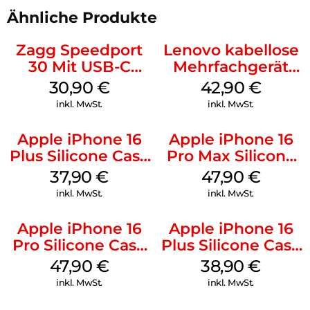
Ähnliche Produkte
Zagg Speedport
Lenovo kabellose
30 Mit USB-C
Mehrfachgerät
Kabel Weiß
Luna Grey
30,90
€
42,90
€
inkl. MwSt.
inkl. MwSt.
Apple iPhone 16
Apple iPhone 16
Plus Silicone Case
Pro Max Silicone
MagSafe Lake
Case MagSafe
37,90
€
47,90
€
Green
Black
inkl. MwSt.
inkl. MwSt.
Apple iPhone 16
Apple iPhone 16
Pro Silicone Case
Plus Silicone Case
MagSafe Denim
MagSafe Denim
47,90
€
38,90
€
inkl. MwSt.
inkl. MwSt.