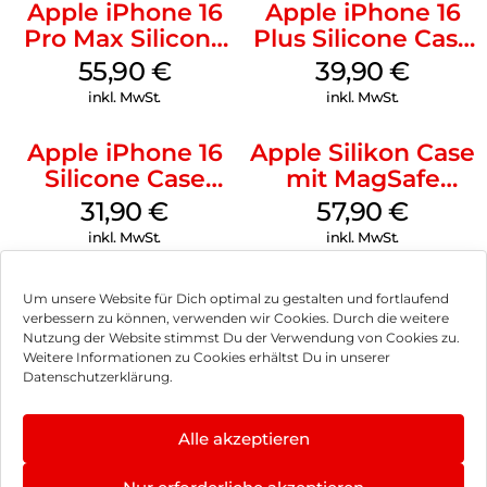
Apple iPhone 16
Apple iPhone 16
Pro Max Silicone
Plus Silicone Case
Case MagSafe
MagSafe Plum
55,90
€
39,90
€
Stone Gray
inkl. MwSt.
inkl. MwSt.
Apple iPhone 16
Apple Silikon Case
Silicone Case
mit MagSafe
MagSafe Fuchsia
iPhone 14 Pro
31,90
€
57,90
€
(PRODUCT)RED
inkl. MwSt.
inkl. MwSt.
Um unsere Website für Dich optimal zu gestalten und fortlaufend
verbessern zu können, verwenden wir Cookies. Durch die weitere
Nutzung der Website stimmst Du der Verwendung von Cookies zu.
Impressum
Weitere Informationen zu Cookies erhältst Du in unserer
Datenschutzerklärung.
AGB
Datenschutz
Alle akzeptieren
Vertrag widerrufen