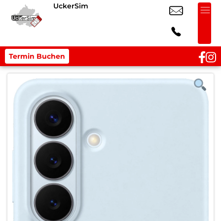
UckerSim
Termin Buchen