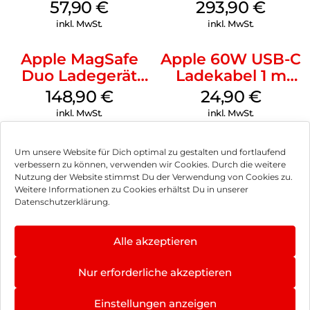
iPhone 14 Pro
iPad 10.9″ (10.Gen.)
57,90
€
293,90
€
(PRODUCT)RED
Weiß
inkl. MwSt.
inkl. MwSt.
Apple MagSafe
Apple 60W USB-C
Duo Ladegerät
Ladekabel 1 m
Weiß
Weiß
148,90
€
24,90
€
inkl. MwSt.
inkl. MwSt.
Um unsere Website für Dich optimal zu gestalten und fortlaufend
verbessern zu können, verwenden wir Cookies. Durch die weitere
Nutzung der Website stimmst Du der Verwendung von Cookies zu.
Impressum
Weitere Informationen zu Cookies erhältst Du in unserer
Datenschutzerklärung.
AGB
Datenschutz
Alle akzeptieren
Vertrag widerrufen
Nur erforderliche akzeptieren
Hinweis zur Batterieentsorgung
Einstellungen anzeigen