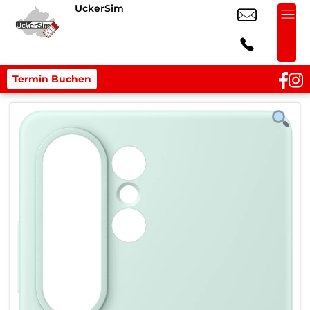
UckerSim
Termin Buchen