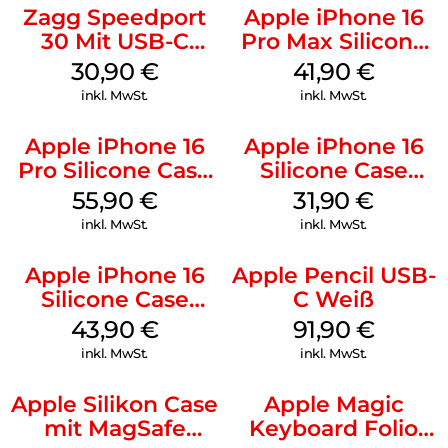
Zagg Speedport
Apple iPhone 16
30 Mit USB-C
Pro Max Silicone
Kabel Weiß
Case MagSafe
30,90
€
41,90
€
Ultramarine
inkl. MwSt.
inkl. MwSt.
Apple iPhone 16
Apple iPhone 16
Pro Silicone Case
Silicone Case
MagSafe Stone
MagSafe Fuchsia
55,90
€
31,90
€
Gray
inkl. MwSt.
inkl. MwSt.
Apple iPhone 16
Apple Pencil USB-
Silicone Case
C Weiß
MagSafe Plum
43,90
€
91,90
€
inkl. MwSt.
inkl. MwSt.
Apple Silikon Case
Apple Magic
mit MagSafe
Keyboard Folio