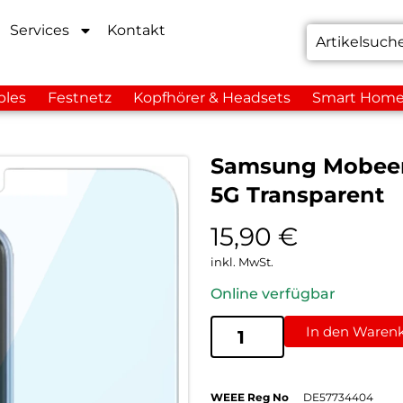
Services
Kontakt
bles
Festnetz
Kopfhörer & Headsets
Smart Hom
Samsung Mobeen
5G Transparent
15,90
€
inkl. MwSt.
Online verfügbar
In den Waren
WEEE Reg No
DE57734404