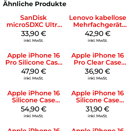
Ähnliche Produkte
SanDisk
Lenovo kabellose
microSDXC Ultra
Mehrfachgerät
128 GB + Adapter
Luna Grey
33,90
€
42,90
€
Mobile
inkl. MwSt.
inkl. MwSt.
Apple iPhone 16
Apple iPhone 16
Pro Silicone Case
Pro Clear Case
MagSafe Denim
MagSafe
47,90
€
36,90
€
Transparent
inkl. MwSt.
inkl. MwSt.
Apple iPhone 16
Apple iPhone 16
Silicone Case
Silicone Case
MagSafe Lake
MagSafe Fuchsia
54,90
€
31,90
€
Green
inkl. MwSt.
inkl. MwSt.
Apple iPhone 16
Apple iPhone 16