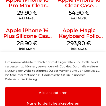
Pro Max Clear
Clear Case
Case MagSafe
MagSafe
29,90
€
54,90
€
Transparent
Transparent
inkl. MwSt.
inkl. MwSt.
Apple iPhone 16
Apple Magic
Plus Silicone Case
Keyboard Folio
MagSafe Black
iPad 10.9″ (10.Gen.)
28,90
€
293,90
€
Weiß
inkl. MwSt.
inkl. MwSt.
Um unsere Website für Dich optimal zu gestalten und fortlaufend
verbessern zu können, verwenden wir Cookies. Durch die weitere
Nutzung der Website stimmst Du der Verwendung von Cookies zu.
Impressum
Weitere Informationen zu Cookies erhältst Du in unserer
Datenschutzerklärung.
AGB
Datenschutz
Alle akzeptieren
Vertrag widerrufen
Nur erforderliche akzeptieren