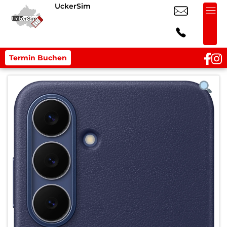
UckerSim
Termin Buchen