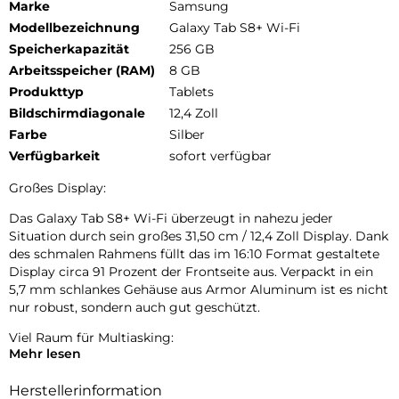
Marke
Samsung
Modellbezeichnung
Galaxy Tab S8+ Wi-Fi
Speicherkapazität
256 GB
Arbeitsspeicher (RAM)
8 GB
Produkttyp
Tablets
Bildschirmdiagonale
12,4 Zoll
Farbe
Silber
Verfügbarkeit
sofort verfügbar
Großes Display:
Das Galaxy Tab S8+ Wi-Fi überzeugt in nahezu jeder
Situation durch sein großes 31,50 cm / 12,4 Zoll Display. Dank
des schmalen Rahmens füllt das im 16:10 Format gestaltete
Display circa 91 Prozent der Frontseite aus. Verpackt in ein
5,7 mm schlankes Gehäuse aus Armor Aluminum ist es nicht
nur robust, sondern auch gut geschützt.
Viel Raum für Multiasking:
Mehr lesen
Schaue ein Video-Tutorial, suche in einem Onlineshop direkt
die benötigten Produkte und mache dir gleichzeitig Notizen
Herstellerinformation