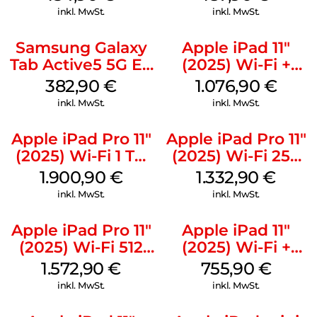
inkl. MwSt.
inkl. MwSt.
Samsung Galaxy
Apple iPad 11″
Tab Active5 5G EE
(2025) Wi-Fi +
128 GB Black
Cellular 512 GB
382,90
€
1.076,90
€
Pink
inkl. MwSt.
inkl. MwSt.
Apple iPad Pro 11″
Apple iPad Pro 11″
(2025) Wi-Fi 1 TB
(2025) Wi-Fi 256
Standardglas
GB Standardglas
1.900,90
€
1.332,90
€
Silber
Silber
inkl. MwSt.
inkl. MwSt.
Apple iPad Pro 11″
Apple iPad 11″
(2025) Wi-Fi 512
(2025) Wi-Fi +
GB Standardglas
Cellular 256 GB
1.572,90
€
755,90
€
Space Schwarz
Pink
inkl. MwSt.
inkl. MwSt.