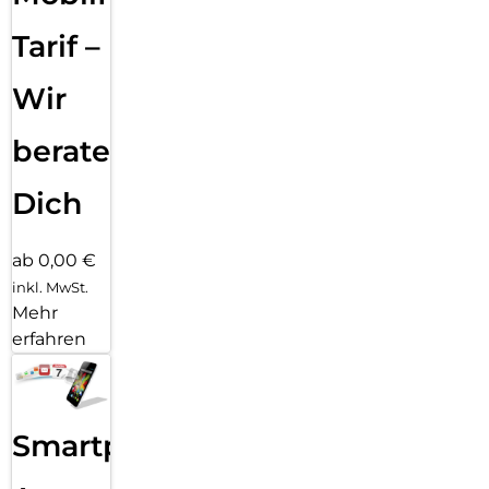
kommen Bilder in brillanten Farben und hohen Kontrasten
voll zur Geltung, während die Bildwiederholrate von 120 Hz
Tarif –
flüssige Animationen in Videos oder Spielen ermöglicht.
Darüber hinaus verfügt das Galaxy Tab S8+ Wi-Fi über den
Wir
bislang schnellsten Prozessor in einem Galaxy Tablet. Durch
seine 4 Nanometer-Architektur kann der Qualcomm
beraten
Snapdragon 898 einfach große Spielwelten in Echtzeit
berechnen und flüssig darstellen. Im Zusammenspiel mit
dem ausdauernden Akku steht langen Online-Matches nichts
Dich
mehr in Wege
ab 0,00 €
inkl. MwSt.
Mehr
erfahren
Smartphone