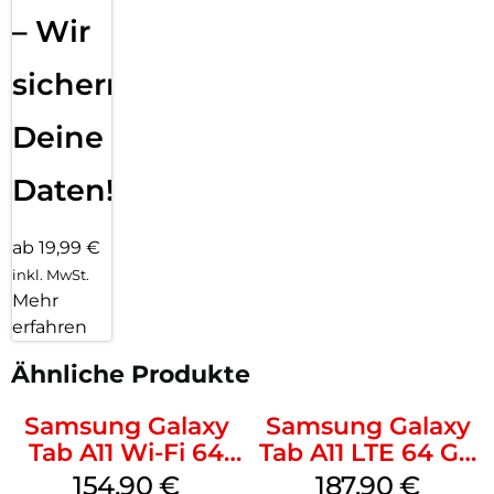
– Wir
sichern
Deine
Daten!
ab 19,99 €
inkl. MwSt.
Mehr
erfahren
Ähnliche Produkte
Samsung Galaxy
Samsung Galaxy
Tab A11 Wi-Fi 64
Tab A11 LTE 64 GB
GB Gray
Gray
154,90
€
187,90
€