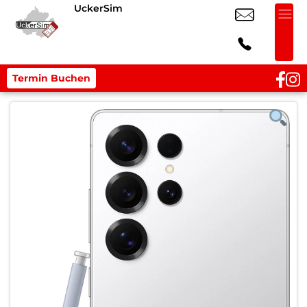
UckerSim
Termin Buchen