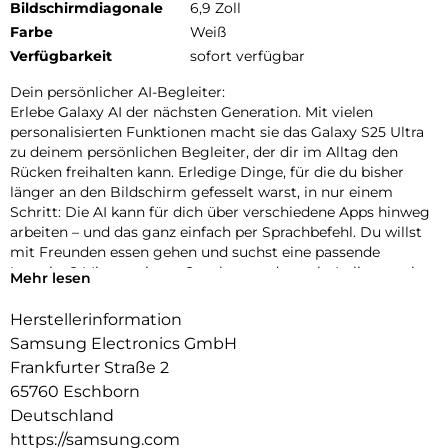
Bildschirmdiagonale
6,9 Zoll
Farbe
Weiß
Verfügbarkeit
sofort verfügbar
Dein persönlicher AI-Begleiter:
Erlebe Galaxy AI der nächsten Generation. Mit vielen
personalisierten Funktionen macht sie das Galaxy S25 Ultra
zu deinem persönlichen Begleiter, der dir im Alltag den
Rücken freihalten kann. Erledige Dinge, für die du bisher
länger an den Bildschirm gefesselt warst, in nur einem
Schritt: Die AI kann für dich über verschiedene Apps hinweg
arbeiten – und das ganz einfach per Sprachbefehl. Du willst
mit Freunden essen gehen und suchst eine passende
Location? Mit nur einem Satz kannst du nach „Italiener mit
Mehr lesen
besten Bewertungen, bei denen Hunde erlaubt sind“ suchen
und die Zusammenfassung direkt in euren Gruppenchat
Herstellerinformation
einfügen lassen. Dir ist es wichtig, up-to-date zu bleiben?
Samsung Electronics GmbH
Auch darum kann sich jetzt dein Galaxy S25 Ultra kümmern.
Frankfurter Straße 2
In Form von automatischen Now Briefs versorgt es dich mit
65760 Eschborn
Tipps und Updates rund um deine Routinen. Auf deiner
täglichen Strecke zum Büro ist heute viel Verkehr? Schon
Deutschland
erhältst du die Mitteilung, dass du 10 Minuten früher
https://samsung.com