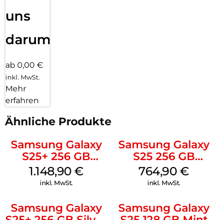
uns
darum!
ab 0,00 €
inkl. MwSt.
Mehr
erfahren
Ähnliche Produkte
Samsung Galaxy
Samsung Galaxy
S25+ 256 GB
S25 256 GB
Icyblue
Icyblue
1.148,90
€
764,90
€
inkl. MwSt.
inkl. MwSt.
Samsung Galaxy
Samsung Galaxy
S25+ 256 GB Silver
S25 128 GB Mint