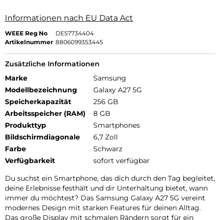
Informationen nach EU Data Act
WEEE Reg No
DE57734404
Artikelnummer
8806099353445
Zusätzliche Informationen
Marke
Samsung
Modellbezeichnung
Galaxy A27 5G
Speicherkapazität
256 GB
Arbeitsspeicher (RAM)
8 GB
Produkttyp
Smartphones
Bildschirmdiagonale
6,7 Zoll
Farbe
Schwarz
Verfügbarkeit
sofort verfügbar
Du suchst ein Smartphone, das dich durch den Tag begleitet,
deine Erlebnisse festhält und dir Unterhaltung bietet, wann
immer du möchtest? Das Samsung Galaxy A27 5G vereint
modernes Design mit starken Features für deinen Alltag.
Das große Display mit schmalen Rändern sorgt für ein