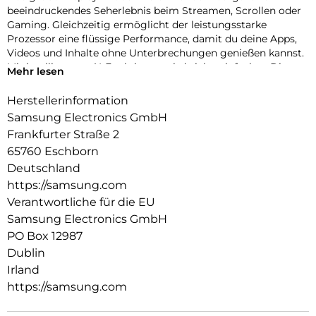
beeindruckendes Seherlebnis beim Streamen, Scrollen oder
Gaming. Gleichzeitig ermöglicht der leistungsstarke
Prozessor eine flüssige Performance, damit du deine Apps,
Videos und Inhalte ohne Unterbrechungen genießen kannst.
Mit intelligenten AI-Funktionen wird vieles einfacher. Die
Mehr lesen
Kamera hält besondere Momente detailreich fest und
unterstützt dich bei der Bildbearbeitung direkt auf dem
Herstellerinformation
Smartphone. Das Galaxy A27 5G ist zudem gem. IP64 vor
Samsung Electronics GmbH
Staub und Spritzwasser geschützt. Sechs Generationen OS-
Frankfurter Straße 2
Upgrades und sechs Jahre Sicherheitsupdates halten dein
65760 Eschborn
Galaxy A27 5G aktuell, damit du lange Freude daran haben
kannst. Bereit für dein nächstes Samsung Smartphone?
Deutschland
Entdecke smarte Funktionen, starke Leistung und ein
https://samsung.com
Design, das zu deinem Alltag passt.
Verantwortliche für die EU
Samsung Electronics GmbH
PO Box 12987
Dublin
Irland
https://samsung.com