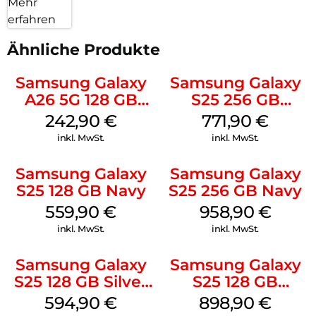
Mehr
erfahren
Ähnliche Produkte
Samsung Galaxy
Samsung Galaxy
A26 5G 128 GB
S25 256 GB
Mint
Icyblue
242,90
€
771,90
€
inkl. MwSt.
inkl. MwSt.
Samsung Galaxy
Samsung Galaxy
S25 128 GB Navy
S25 256 GB Navy
559,90
€
958,90
€
inkl. MwSt.
inkl. MwSt.
Samsung Galaxy
Samsung Galaxy
S25 128 GB Silver
S25 128 GB
Shadow
Icyblue
594,90
€
898,90
€