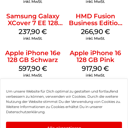
inkl. MwSt.
inkl. MwSt.
Samsung Galaxy
HMD Fusion
XCover 7 EE 128
Business Edition
GB Black
256 GB Grey
237,90
€
266,90
€
inkl. MwSt.
inkl. MwSt.
Apple iPhone 16e
Apple iPhone 16
128 GB Schwarz
128 GB Pink
597,90
€
917,90
€
inkl. MwSt.
inkl. MwSt.
Um unsere Website für Dich optimal zu gestalten und fortlaufend
verbessern zu können, verwenden wir Cookies. Durch die weitere
Nutzung der Website stimmst Du der Verwendung von Cookies zu.
Impressum
Weitere Informationen zu Cookies erhältst Du in unserer
Datenschutzerklärung.
AGB
Datenschutz