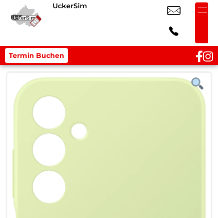
UckerSim
Termin Buchen