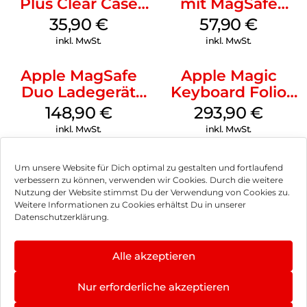
Plus Clear Case
mit MagSafe
MagSafe
iPhone 14 Pro
35,90
€
57,90
€
Transparent
(PRODUCT)RED
inkl. MwSt.
inkl. MwSt.
Apple MagSafe
Apple Magic
Duo Ladegerät
Keyboard Folio
Weiß
iPad 10.9″ (10.Gen.)
148,90
€
293,90
€
Weiß
inkl. MwSt.
inkl. MwSt.
Um unsere Website für Dich optimal zu gestalten und fortlaufend
verbessern zu können, verwenden wir Cookies. Durch die weitere
Nutzung der Website stimmst Du der Verwendung von Cookies zu.
Impressum
Weitere Informationen zu Cookies erhältst Du in unserer
Datenschutzerklärung.
AGB
Datenschutz
Alle akzeptieren
Vertrag widerrufen
Nur erforderliche akzeptieren
Hinweis zur Batterieentsorgung