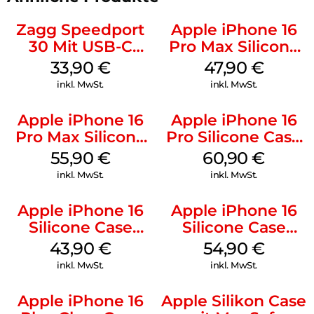
Zagg Speedport
Apple iPhone 16
30 Mit USB-C
Pro Max Silicone
Kabel Weiß
Case MagSafe
33,90
€
47,90
€
Black
inkl. MwSt.
inkl. MwSt.
Apple iPhone 16
Apple iPhone 16
Pro Max Silicone
Pro Silicone Case
Case MagSafe
MagSafe Stone
55,90
€
60,90
€
Stone Gray
Gray
inkl. MwSt.
inkl. MwSt.
Apple iPhone 16
Apple iPhone 16
Silicone Case
Silicone Case
MagSafe Plum
MagSafe Lake
43,90
€
54,90
€
Green
inkl. MwSt.
inkl. MwSt.
Apple iPhone 16
Apple Silikon Case