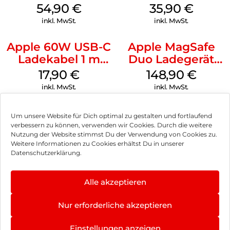
MagSafe Black
MagSafe
54,90
€
35,90
€
Transparent
inkl. MwSt.
inkl. MwSt.
Apple 60W USB-C
Apple MagSafe
Ladekabel 1 m
Duo Ladegerät
Weiß
Weiß
17,90
€
148,90
€
inkl. MwSt.
inkl. MwSt.
Um unsere Website für Dich optimal zu gestalten und fortlaufend
verbessern zu können, verwenden wir Cookies. Durch die weitere
Nutzung der Website stimmst Du der Verwendung von Cookies zu.
Impressum
Weitere Informationen zu Cookies erhältst Du in unserer
Datenschutzerklärung.
AGB
Datenschutz
Alle akzeptieren
Vertrag widerrufen
Nur erforderliche akzeptieren
Hinweis zur Batterieentsorgung
Einstellungen anzeigen