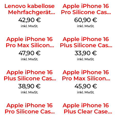
Lenovo kabellose
Apple iPhone 16
Mehrfachgerät
Pro Silicone Case
Luna Grey
MagSafe Stone
42,90
€
60,90
€
Gray
inkl. MwSt.
inkl. MwSt.
Apple iPhone 16
Apple iPhone 16
Pro Max Silicone
Plus Silicone Case
Case MagSafe
MagSafe Lake
47,90
€
33,90
€
Black
Green
inkl. MwSt.
inkl. MwSt.
Apple iPhone 16
Apple iPhone 16
Plus Silicone Case
Pro Max Silicone
MagSafe Denim
Case MagSafe
38,90
€
45,90
€
Ultramarine
inkl. MwSt.
inkl. MwSt.
Apple iPhone 16
Apple iPhone 16
Pro Silicone Case
Plus Clear Case