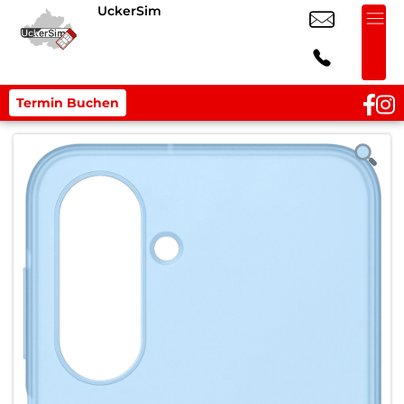
UckerSim
Termin Buchen