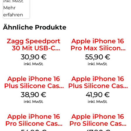
inkl. MwSt.
Mehr
erfahren
Ähnliche Produkte
Zagg Speedport
Apple iPhone 16
30 Mit USB-C
Pro Max Silicone
Kabel Weiß
Case MagSafe
30,90
€
55,90
€
Stone Gray
inkl. MwSt.
inkl. MwSt.
Apple iPhone 16
Apple iPhone 16
Plus Silicone Case
Plus Silicone Case
MagSafe Denim
MagSafe Stone
38,90
€
41,90
€
Gray
inkl. MwSt.
inkl. MwSt.
Apple iPhone 16
Apple iPhone 16
Pro Silicone Case
Pro Silicone Case
MagSafe Black
MagSafe Denim