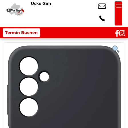
UckerSim
Termin Buchen