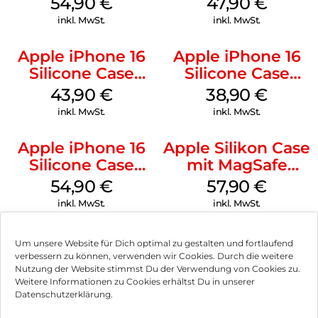
54,90
€
47,90
€
inkl. MwSt.
inkl. MwSt.
Apple iPhone 16
Apple iPhone 16
Silicone Case
Silicone Case
MagSafe Plum
MagSafe
43,90
€
38,90
€
Ultramarine
inkl. MwSt.
inkl. MwSt.
Apple iPhone 16
Apple Silikon Case
Silicone Case
mit MagSafe
MagSafe Black
iPhone 14 Pro
54,90
€
57,90
€
(PRODUCT)RED
inkl. MwSt.
inkl. MwSt.
Um unsere Website für Dich optimal zu gestalten und fortlaufend
verbessern zu können, verwenden wir Cookies. Durch die weitere
Nutzung der Website stimmst Du der Verwendung von Cookies zu.
Impressum
Weitere Informationen zu Cookies erhältst Du in unserer
Datenschutzerklärung.
AGB