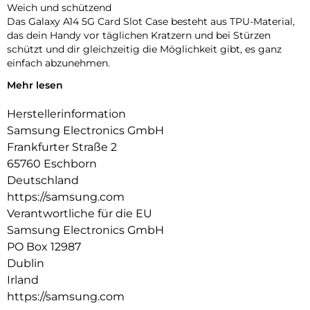
Weich und schützend
Das Galaxy A14 5G Card Slot Case besteht aus TPU-Material,
das dein Handy vor täglichen Kratzern und bei Stürzen
schützt und dir gleichzeitig die Möglichkeit gibt, es ganz
einfach abzunehmen.
Mehr lesen
Deine Karte schnell zur Hand
Halte deine wichtigste Karte immer griffbereit. Mit dem
Herstellerinformation
Card Slot Case für dein Galaxy A14 5G hast du deine Karte
schnell zur Hand ohne dein Portemonnaie herausholen zu
Samsung Electronics GmbH
müssen.
Frankfurter Straße 2
65760 Eschborn
Deutschland
https://samsung.com
Verantwortliche für die EU
Samsung Electronics GmbH
PO Box 12987
Dublin
Irland
https://samsung.com