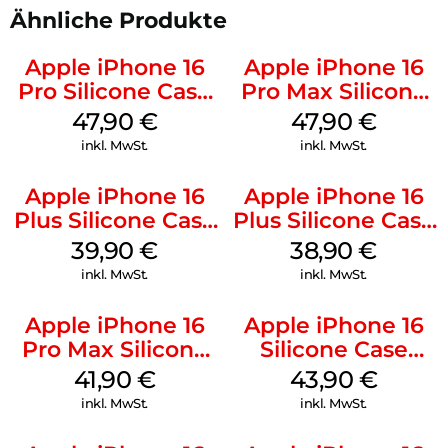
Ähnliche Produkte
Apple iPhone 16
Apple iPhone 16
Pro Silicone Case
Pro Max Silicone
MagSafe Denim
Case MagSafe
47,90
€
47,90
€
Black
inkl. MwSt.
inkl. MwSt.
Apple iPhone 16
Apple iPhone 16
Plus Silicone Case
Plus Silicone Case
MagSafe Plum
MagSafe Denim
39,90
€
38,90
€
inkl. MwSt.
inkl. MwSt.
Apple iPhone 16
Apple iPhone 16
Pro Max Silicone
Silicone Case
Case MagSafe
MagSafe Plum
41,90
€
43,90
€
Ultramarine
inkl. MwSt.
inkl. MwSt.