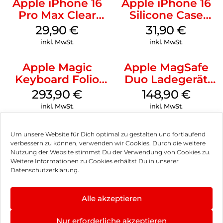
Apple iPhone 16
Apple iPhone 16
Pro Max Clear
Silicone Case
Case MagSafe
MagSafe Fuchsia
29,90
€
31,90
€
Transparent
inkl. MwSt.
inkl. MwSt.
Apple Magic
Apple MagSafe
Keyboard Folio
Duo Ladegerät
iPad 10.9″ (10.Gen.)
Weiß
293,90
€
148,90
€
Weiß
inkl. MwSt.
inkl. MwSt.
Um unsere Website für Dich optimal zu gestalten und fortlaufend
verbessern zu können, verwenden wir Cookies. Durch die weitere
Nutzung der Website stimmst Du der Verwendung von Cookies zu.
Impressum
Weitere Informationen zu Cookies erhältst Du in unserer
Datenschutzerklärung.
AGB
Datenschutz
Alle akzeptieren
Vertrag widerrufen
Nur erforderliche akzeptieren