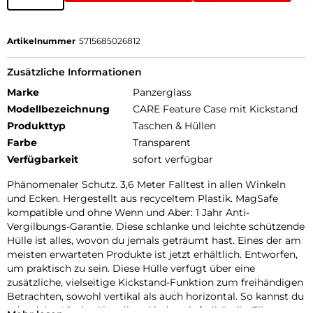
Artikelnummer
5715685026812
Zusätzliche Informationen
Marke
Panzerglass
Modellbezeichnung
CARE Feature Case mit Kickstand
Produkttyp
Taschen & Hüllen
Farbe
Transparent
Verfügbarkeit
sofort verfügbar
Phänomenaler Schutz. 3,6 Meter Falltest in allen Winkeln
und Ecken. Hergestellt aus recyceltem Plastik. MagSafe
kompatible und ohne Wenn und Aber: 1 Jahr Anti-
Vergilbungs-Garantie. Diese schlanke und leichte schützende
Hülle ist alles, wovon du jemals geträumt hast. Eines der am
meisten erwarteten Produkte ist jetzt erhältlich. Entworfen,
um praktisch zu sein. Diese Hülle verfügt über eine
zusätzliche, vielseitige Kickstand-Funktion zum freihändigen
Betrachten, sowohl vertikal als auch horizontal. So kannst du
oder deine Kinder überall und jederzeit freihändig Filme