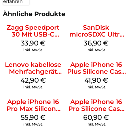
erfahren
Ähnliche Produkte
Zagg Speedport
SanDisk
30 Mit USB-C
microSDXC Ultra
Kabel Weiß
128 GB + Adapter
33,90
€
36,90
€
Mobile
inkl. MwSt.
inkl. MwSt.
Lenovo kabellose
Apple iPhone 16
Mehrfachgerät
Plus Silicone Case
Luna Grey
MagSafe Stone
42,90
€
41,90
€
Gray
inkl. MwSt.
inkl. MwSt.
Apple iPhone 16
Apple iPhone 16
Pro Max Silicone
Pro Silicone Case
Case MagSafe
MagSafe Stone
55,90
€
60,90
€
Stone Gray
Gray
inkl. MwSt.
inkl. MwSt.