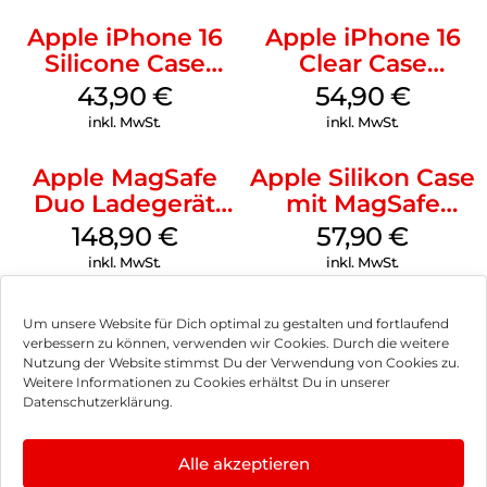
Apple iPhone 16
Apple iPhone 16
Silicone Case
Clear Case
MagSafe Plum
MagSafe
43,90
€
54,90
€
Transparent
inkl. MwSt.
inkl. MwSt.
Apple MagSafe
Apple Silikon Case
Duo Ladegerät
mit MagSafe
Weiß
iPhone 14 Pro
148,90
€
57,90
€
(PRODUCT)RED
inkl. MwSt.
inkl. MwSt.
Um unsere Website für Dich optimal zu gestalten und fortlaufend
verbessern zu können, verwenden wir Cookies. Durch die weitere
Nutzung der Website stimmst Du der Verwendung von Cookies zu.
Impressum
Weitere Informationen zu Cookies erhältst Du in unserer
Datenschutzerklärung.
AGB
Datenschutz
Alle akzeptieren