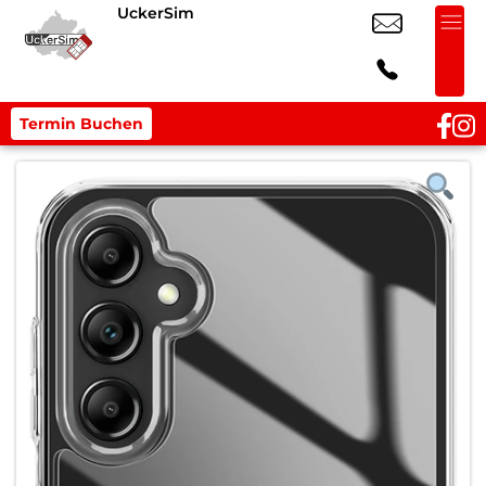
UckerSim
Termin Buchen