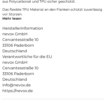
aus Polycarbonat und TPU sicher geschützt.
Das flexible TPU Material an den Flanken schützt zuverlässig
vor Stürzen.
Mehr lesen
Das Display ist durch die seitlichen Flanken geschützt.
Herstellerinformation
Durch das verwendete Material ist diese komplett
nevox GmbH
Transparent und bringt jegliche Farbe des Smartphones,
Cervantesstraße 10
passend zur Geltung.
33106 Paderborn
Die Anschlüsse, Knöpfe und Kamera bleiben voll zugänglich.
Deutschland
Hochwertiges Schmutzabweisendes Material und
Verantwortliche für die EU
Schockproof durch eingearbeitete Luftpolster in den Ecken.
nevox GmbH
Cervantesstraße 10
33106 Paderborn
Deutschland
info@nevox.de
https://nevox.de