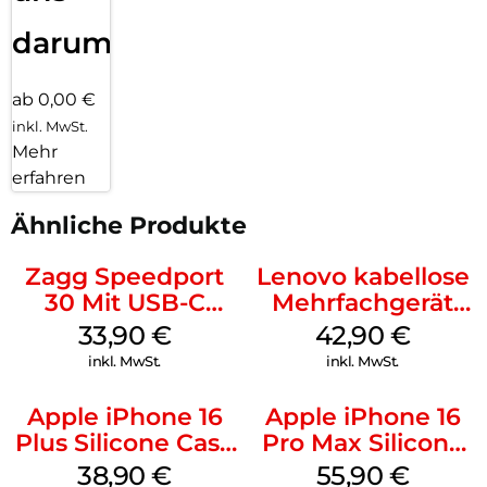
darum!
ab 0,00 €
inkl. MwSt.
Mehr
erfahren
Ähnliche Produkte
Zagg Speedport
Lenovo kabellose
30 Mit USB-C
Mehrfachgerät
Kabel Weiß
Luna Grey
33,90
€
42,90
€
inkl. MwSt.
inkl. MwSt.
Apple iPhone 16
Apple iPhone 16
Plus Silicone Case
Pro Max Silicone
MagSafe Denim
Case MagSafe
38,90
€
55,90
€