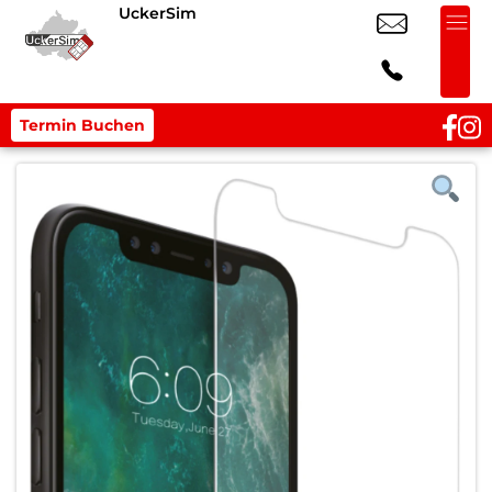
UckerSim
Termin Buchen