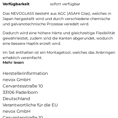
Verfügbarkeit
sofort verfügbar
Das NEVOGLASS besteht aus AGC (ASAHI Glas), welches in
Japan hergestellt wird und durch verschiedene chemische
und galvanotechnische Prozesse veredelt wird.
Dadurch wird eine höhere Härte und gleichzeitige Flexibilität
gewährleistet, zudem sind die Kanten abgerundet, wodurch
eine bessere Haptik erzielt wird.
Im Set enthalten ist ein Montagetool, welches das Anbringen
erheblich vereinfacht.
Mehr lesen
Glasdicke – 0.33mm
Eckenradius – 2.5D
Herstellerinformation
Material Art Crystal Klar
nevox GmbH
Cervantesstraße 10
33106 Paderborn
Deutschland
Verantwortliche für die EU
nevox GmbH
Cervantesstraße 10