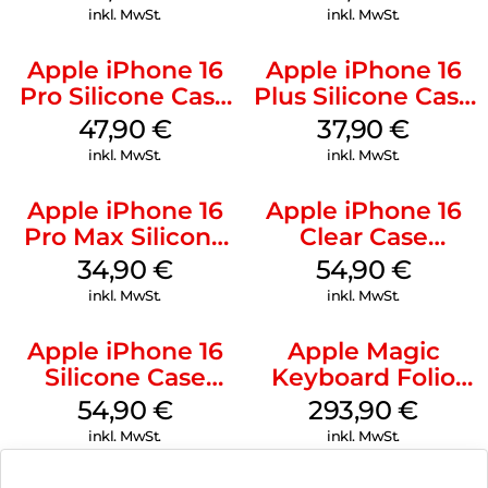
Stone Gray
inkl. MwSt.
inkl. MwSt.
Apple iPhone 16
Apple iPhone 16
Pro Silicone Case
Plus Silicone Case
MagSafe Denim
MagSafe Lake
47,90
€
37,90
€
Green
inkl. MwSt.
inkl. MwSt.
Apple iPhone 16
Apple iPhone 16
Pro Max Silicone
Clear Case
Case MagSafe
MagSafe
34,90
€
54,90
€
Denim
Transparent
inkl. MwSt.
inkl. MwSt.
Apple iPhone 16
Apple Magic
Silicone Case
Keyboard Folio
MagSafe Lake
iPad 10.9″ (10.Gen.)
54,90
€
293,90
€
Green
Weiß
inkl. MwSt.
inkl. MwSt.