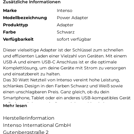
Zusätzliche Informationen
Marke
Intenso
Modellbezeichnung
Power Adapter
Produkttyp
Adapter
Farbe
Schwarz
Verfügbarkeit
sofort verfügbar
Dieser vielseitige Adapter ist der Schlüssel zum schnellen
und effizienten Laden einer Vielzahl von Geräten. Mit einem
USB-A und einem USB-C Anschluss ist er die optimale
Komplettlösung, um deine Geräte mit Strom zu versorgen
und einsatzbereit zu halten.
Das 30 Watt Netzteil von Intenso vereint hohe Leistung,
schlankes Design in den Farben Schwarz und Weiß sowie
einen unschlagbaren Preis. Ganz gleich, ob du dein
Smartphone, Tablet oder ein anderes USB-kompatibles Gerät
aufladen möchtest, mit diesem Adapter bist du bestens
Mehr lesen
ausgerüstet. Seine kompakte und robuste Bauweise macht
ihn zum idealen Reisebegleiter, der dafür sorgt, dass du
Herstellerinformation
immer in Verbindung bleibst, egal wo du bist.
Intenso International GmbH
Verabschiede dich vom langsamen Laden
Gutenbergstraße 2
Vertraue auf die Qualität von Intenso und entdecke die