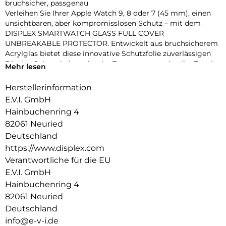
bruchsicher, passgenau
Verleihen Sie Ihrer Apple Watch 9, 8 oder 7 (45 mm), einen
unsichtbaren, aber kompromisslosen Schutz – mit dem
DISPLEX SMARTWATCH GLASS FULL COVER
UNBREAKABLE PROTECTOR. Entwickelt aus bruchsicherem
Acrylglas bietet diese innovative Schutzfolie zuverlässigen
Display-Schutz bei maximaler Transparenz und voller Touch-
Mehr lesen
Funktionalität.
Dank des vollflächig haftenden Edge-to-Edge-Designs mit
Herstellerinformation
3D-Kontur deckt die Folie das Display präzise bis zum Rand
E.V.I. GmbH
ab – perfekt für sportliche Einsätze, den Alltag oder den
Hainbuchenring 4
stilbewussten Nutzer. Eine High-Tech-Anti-Fingerprint-
82061 Neuried
Beschichtung schützt vor störenden Flecken und sorgt für
dauerhaft brillante Optik.
Deutschland
Die beiliegende Eco-Montagehilfe aus recyceltem PET (rPET)
https://www.displex.com
macht die Anbringung zum Kinderspiel: einfach, sicher,
Verantwortliche für die EU
blasenfrei – ohne Werkzeug oder Klebstoffreste.
E.V.I. GmbH
Produktvorteile im Überblick:
Hainbuchenring 4
Unzerbrechliches, stoßdämpfendes Acrylglas
3D Edge-to-Edge Kontur für nahtlose Abdeckung
82061 Neuried
Ultradünn – volle Touch-, Wisch- und Buttonfunktion
Deutschland
High-Tech-Anti-Fingerprint-Beschichtung für klare Sicht
info@e-v-i.de
Nachhaltiger Eco-Applikator (rPET) für einfache Montage