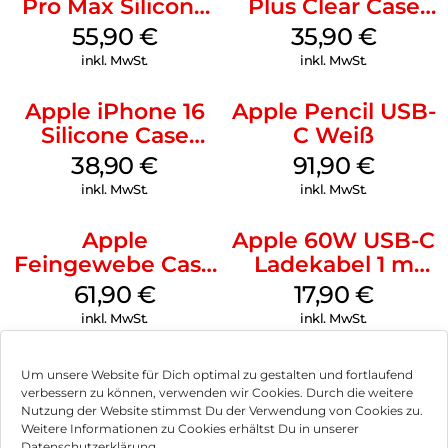
Pro Max Silicone
Plus Clear Case
Case MagSafe
MagSafe
55,90
€
35,90
€
Stone Gray
Transparent
inkl. MwSt.
inkl. MwSt.
Apple iPhone 16
Apple Pencil USB-
Silicone Case
C Weiß
MagSafe
38,90
€
91,90
€
Ultramarine
inkl. MwSt.
inkl. MwSt.
Apple
Apple 60W USB-C
Feingewebe Case
Ladekabel 1 m
iPhone 15 Pro
Weiß
61,90
€
17,90
€
MagSafe Schwarz
inkl. MwSt.
inkl. MwSt.
Um unsere Website für Dich optimal zu gestalten und fortlaufend
verbessern zu können, verwenden wir Cookies. Durch die weitere
Nutzung der Website stimmst Du der Verwendung von Cookies zu.
Impressum
Weitere Informationen zu Cookies erhältst Du in unserer
Datenschutzerklärung.