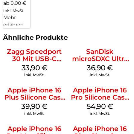
ab 0,00 €
inkl. MwSt.
Mehr
erfahren
Ähnliche Produkte
Zagg Speedport
SanDisk
30 Mit USB-C
microSDXC Ultra
Kabel Weiß
128 GB + Adapter
33,90
€
36,90
€
Mobile
inkl. MwSt.
inkl. MwSt.
Apple iPhone 16
Apple iPhone 16
Plus Silicone Case
Pro Silicone Case
MagSafe Plum
MagSafe Black
39,90
€
54,90
€
inkl. MwSt.
inkl. MwSt.
Apple iPhone 16
Apple iPhone 16