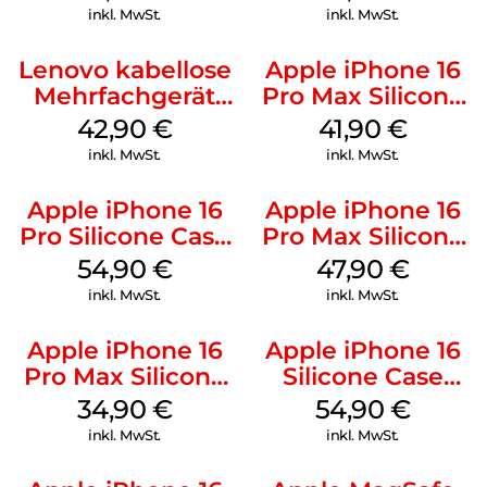
Weiß
inkl. MwSt.
inkl. MwSt.
Lenovo kabellose
Apple iPhone 16
Mehrfachgerät
Pro Max Silicone
Luna Grey
Case MagSafe
42,90
€
41,90
€
Ultramarine
inkl. MwSt.
inkl. MwSt.
Apple iPhone 16
Apple iPhone 16
Pro Silicone Case
Pro Max Silicone
MagSafe Black
Case MagSafe
54,90
€
47,90
€
Black
inkl. MwSt.
inkl. MwSt.
Apple iPhone 16
Apple iPhone 16
Pro Max Silicone
Silicone Case
Case MagSafe
MagSafe Lake
34,90
€
54,90
€
Denim
Green
inkl. MwSt.
inkl. MwSt.