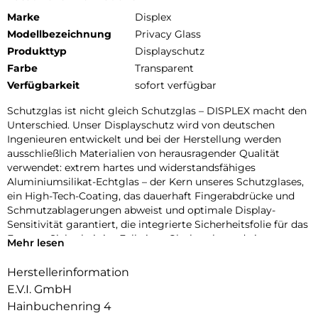
Marke
Displex
Modellbezeichnung
Privacy Glass
Produkttyp
Displayschutz
Farbe
Transparent
Verfügbarkeit
sofort verfügbar
Schutzglas ist nicht gleich Schutzglas – DISPLEX macht den
Unterschied. Unser Displayschutz wird von deutschen
Ingenieuren entwickelt und bei der Herstellung werden
ausschließlich Materialien von herausragender Qualität
verwendet: extrem hartes und widerstandsfähiges
Aluminiumsilikat-Echtglas – der Kern unseres Schutzglases,
ein High-Tech-Coating, das dauerhaft Fingerabdrücke und
Schmutzablagerungen abweist und optimale Display-
Sensitivität garantiert, die integrierte Sicherheitsfolie für das
Extra an Sicherheit im Fall eines Glasbruchs und ein
Mehr lesen
Hochleistungsadhäsiv, das eine sichere, blasenfreie Haftung
bis zum Rand gewährleistet und zugleich rückstandsfreie
Herstellerinformation
wiederablösbar ist. Verbunden mit einer Schutzglas
E.V.I. GmbH
Herstellung unter höchsten Fertigungsstandards mit
Hainbuchenring 4
lückenloser Qualitätssicherung, bietet DISPLEX bereits seit