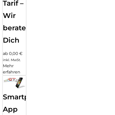
for-the-Planet“, die durch Aufforstungsaktionen weltweit
Tarif –
schädliches CO2 bindet. Unsere Verpackungen sind darüber
hinaus ökologisch optimiert und wir vermeiden konsequent
Wir
überflüssige Kunststoffe und Verbundmaterialien in unseren
Verpackungen.
beraten
Dich
ab 0,00 €
inkl. MwSt.
Mehr
erfahren
Smartphone
App