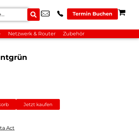
Termin Buchen
e
Netzwerk & Router
Zubehör
intgrün
korb
Jetzt kaufen
ta Act