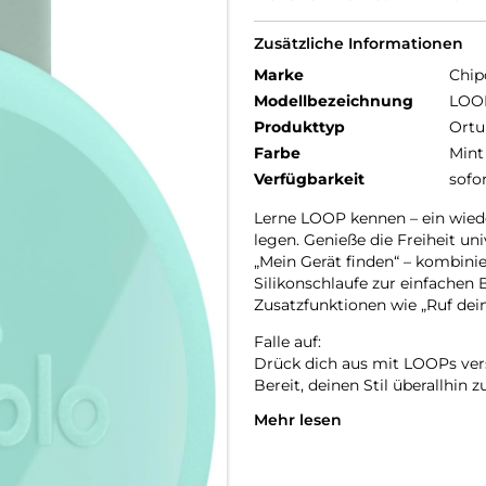
Zusätzliche Informationen
Marke
Chip
Modellbezeichnung
LOO
Produkttyp
Ortu
Farbe
Mint
Verfügbarkeit
sofo
Lerne LOOP kennen – ein wieder
legen. Genieße die Freiheit un
„Mein Gerät finden“ – kombinier
Silikonschlaufe zur einfachen
Zusatzfunktionen wie „Ruf dein
Falle auf:
Drück dich aus mit LOOPs versp
Bereit, deinen Stil überallhin z
Mehr lesen
Einfach aufladen:
LOOP wurde für deinen Komfor
langlebig, nachhaltig und bere