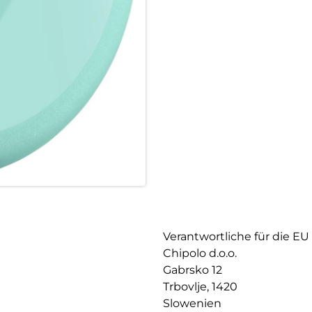
Leicht zu hören, leicht zu finde
Verlegte Gegenstände wiederzuf
erweiterte Reichweite von LO
wichtigsten Sachen.
Kraft auf Knopfdruck:
Der Kontrast aus matter und g
LOOP hervor – zweimal kurz dr
Mühelose Befestigung:
Die flexible Silikonschlaufe 
anbringen. Elegant, vielseitig 
Verantwortliche für die EU
Chipolo d.o.o.
Gabrsko 12
Trbovlje, 1420
Slowenien