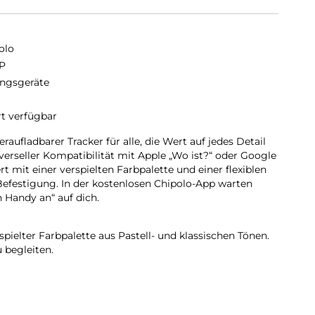
olo
P
ngsgeräte
rt verfügbar
aufladbarer Tracker für alle, die Wert auf jedes Detail
iverseller Kompatibilität mit Apple „Wo ist?“ oder Google
t mit einer verspielten Farbpalette und einer flexiblen
 Befestigung. In der kostenlosen Chipolo-App warten
 Handy an“ auf dich.
ielter Farbpalette aus Pastell- und klassischen Tönen.
u begleiten.
t und mit Rücksicht auf den Planeten entwickelt –
it, dein neuer Lieblingsbegleiter zu werden.