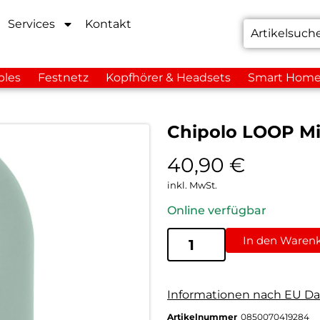
Services
Kontakt
bles
Festnetz
Kopfhörer & Headsets
Smart Hom
Chipolo LOOP M
40,90
€
inkl. MwSt.
Online verfügbar
In den Waren
Informationen nach EU Da
Artikelnummer
0850070419284