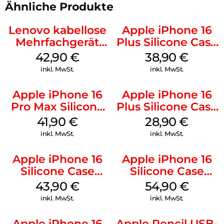
Ähnliche Produkte
Lenovo kabellose
Apple iPhone 16
Mehrfachgerät
Plus Silicone Case
Luna Grey
MagSafe Denim
42,90
€
38,90
€
inkl. MwSt.
inkl. MwSt.
Apple iPhone 16
Apple iPhone 16
Pro Max Silicone
Plus Silicone Case
Case MagSafe
MagSafe Black
41,90
€
28,90
€
Ultramarine
inkl. MwSt.
inkl. MwSt.
Apple iPhone 16
Apple iPhone 16
Silicone Case
Silicone Case
MagSafe Plum
MagSafe Black
43,90
€
54,90
€
inkl. MwSt.
inkl. MwSt.
Apple iPhone 16
Apple Pencil USB-