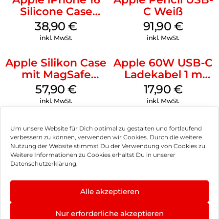
Silicone Case
C Weiß
MagSafe
38,90
€
91,90
€
Ultramarine
inkl. MwSt.
inkl. MwSt.
Apple Silikon Case
Apple 60W USB-C
mit MagSafe
Ladekabel 1 m
iPhone 14 Pro
Weiß
57,90
€
17,90
€
(PRODUCT)RED
inkl. MwSt.
inkl. MwSt.
Um unsere Website für Dich optimal zu gestalten und fortlaufend
verbessern zu können, verwenden wir Cookies. Durch die weitere
Nutzung der Website stimmst Du der Verwendung von Cookies zu.
Impressum
Weitere Informationen zu Cookies erhältst Du in unserer
Datenschutzerklärung.
AGB
Datenschutz
Alle akzeptieren
Vertrag widerrufen
Nur erforderliche akzeptieren