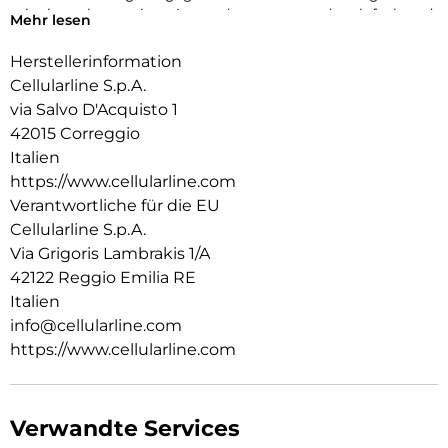
mit einem innovativen Anwendungssystem, das einfach und
Mehr lesen
schnell zu handhaben ist, garantiert es eine perfekte Haftung
ohne Blasen oder Mängel.
Herstellerinformation
Cellularline S.p.A.
via Salvo D'Acquisto 1
42015 Correggio
Italien
https://www.cellularline.com
Verantwortliche für die EU
Cellularline S.p.A.
Via Grigoris Lambrakis 1/A
42122 Reggio Emilia RE
Italien
info@cellularline.com
https://www.cellularline.com
Verwandte Services