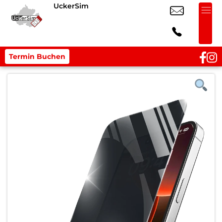
UckerSim
Termin Buchen