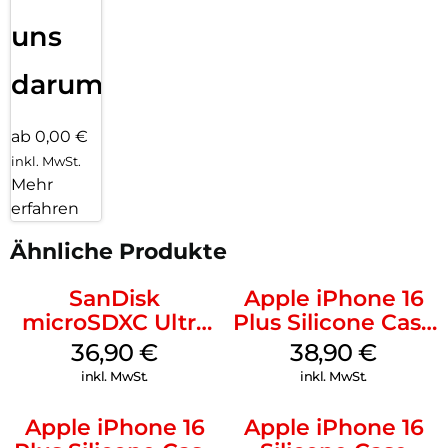
uns
darum!
ab 0,00 €
inkl. MwSt.
Mehr
erfahren
Ähnliche Produkte
SanDisk
Apple iPhone 16
microSDXC Ultra
Plus Silicone Case
128 GB + Adapter
MagSafe Denim
36,90
€
38,90
€
Mobile
inkl. MwSt.
inkl. MwSt.
Apple iPhone 16
Apple iPhone 16