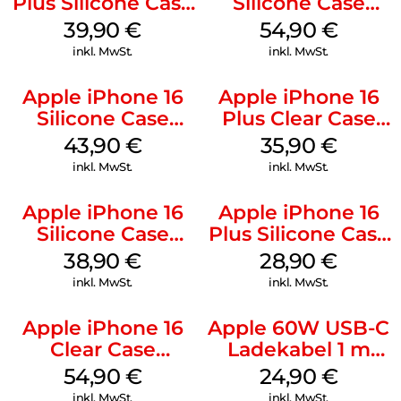
Plus Silicone Case
Silicone Case
MagSafe Plum
MagSafe Black
39,90
€
54,90
€
inkl. MwSt.
inkl. MwSt.
Apple iPhone 16
Apple iPhone 16
Silicone Case
Plus Clear Case
MagSafe Plum
MagSafe
43,90
€
35,90
€
Transparent
inkl. MwSt.
inkl. MwSt.
Apple iPhone 16
Apple iPhone 16
Silicone Case
Plus Silicone Case
MagSafe
MagSafe Black
38,90
€
28,90
€
Ultramarine
inkl. MwSt.
inkl. MwSt.
Apple iPhone 16
Apple 60W USB-C
Clear Case
Ladekabel 1 m
MagSafe
Weiß
54,90
€
24,90
€
Transparent
inkl. MwSt.
inkl. MwSt.