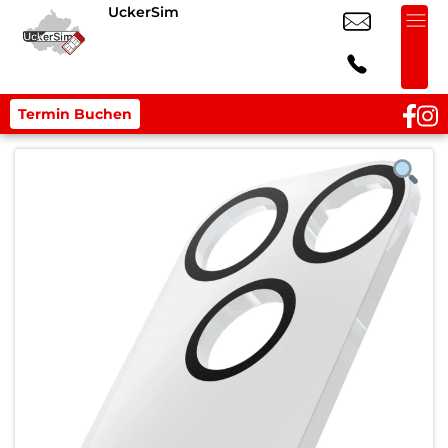
UckerSim
Termin Buchen