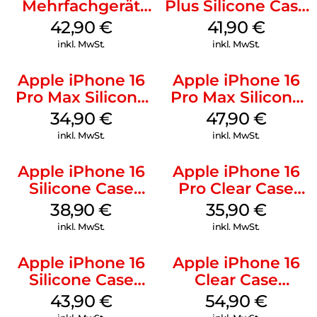
Mehrfachgerät
Plus Silicone Case
Luna Grey
MagSafe Stone
42,90
€
41,90
€
Gray
inkl. MwSt.
inkl. MwSt.
Apple iPhone 16
Apple iPhone 16
Pro Max Silicone
Pro Max Silicone
Case MagSafe
Case MagSafe
34,90
€
47,90
€
Denim
Black
inkl. MwSt.
inkl. MwSt.
Apple iPhone 16
Apple iPhone 16
Silicone Case
Pro Clear Case
MagSafe
MagSafe
38,90
€
35,90
€
Ultramarine
Transparent
inkl. MwSt.
inkl. MwSt.
Apple iPhone 16
Apple iPhone 16
Silicone Case
Clear Case
MagSafe Plum
MagSafe
43,90
€
54,90
€
Transparent