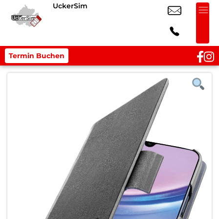
UckerSim
Termin Buchen