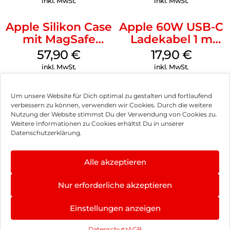
inkl. MwSt.
inkl. MwSt.
Apple Silikon Case
Apple 60W USB-C
mit MagSafe
Ladekabel 1 m
iPhone 14 Pro
Weiß
57,90
€
17,90
€
(PRODUCT)RED
inkl. MwSt.
inkl. MwSt.
Um unsere Website für Dich optimal zu gestalten und fortlaufend
verbessern zu können, verwenden wir Cookies. Durch die weitere
Nutzung der Website stimmst Du der Verwendung von Cookies zu.
Impressum
Weitere Informationen zu Cookies erhältst Du in unserer
Datenschutzerklärung.
AGB
Datenschutz
Alle akzeptieren
Vertrag widerrufen
Nur erforderliche akzeptieren
Hinweis zur Batterieentsorgung
Einstellungen anzeigen
Newsletter
Datenschutz
AGB