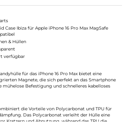
arts
id Case Ibiza für Apple iPhone 16 Pro Max MagSafe
atibel
hen & Hüllen
sparent
rt verfügbar
dyhülle für das iPhone 16 Pro Max bietet eine
grierten Magnete, die sich perfekt an das Smartphone
e mühelose Befestigung und schnelleres kabelloses
mbiniert die Vorteile von Polycarbonat und TPU für
ßdämpfung. Das Polycarbonat verleiht der Hülle eine
 vor Kratzern und Abnutzung, während das TPU die
tiv zu absorbieren und das Handy vor versehentlichen