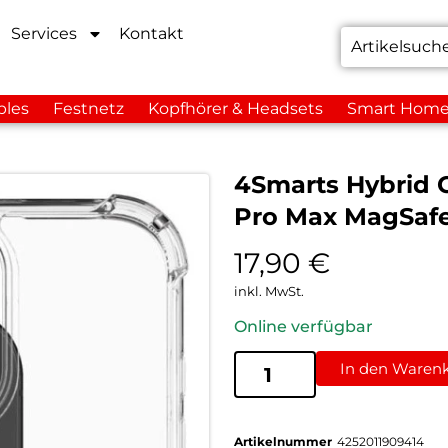
Services
Kontakt
bles
Festnetz
Kopfhörer & Headsets
Smart Hom
4Smarts Hybrid C
Pro Max MagSafe
17,90
€
inkl. MwSt.
Online verfügbar
In den Waren
Artikelnummer
4252011909414