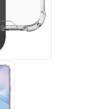
Transparente Eleganz:
Unsere transparente iPhone 16
makellose Design. Mit ihrem t
Mobilgeräts sichtbar, ohne K
zuverlässigen Schutz, der das
unverändert lässt.
Passgenau & funktional:
Diese passgenaue Hülle für da
Zugriff auf alle Anschlüsse, T
und ist leicht. Durchdachte 
Bedienkomfort. Die integriert
Schlüsselbändern, damit das Ge