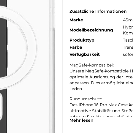
Zusätzliche Informationen
Marke
4Sm
Hybr
Modellbezeichnung
Komp
Produkttyp
Tasc
Farbe
Tran
Verfügbarkeit
sofo
MagSafe-kompatibel:
Unsere MagSafe-kompatible Han
optimale Ausrichtung der inte
anpassen. Dies ermöglicht ein
Laden.
Rundumschutz:
Das iPhone 16 Pro Max Case ko
ultimative Stabilität und Sto
robuste Struktur und schützt
Mehr lesen
Fähigkeit besitzt, Stöße effek
Stürzen zu schützen.