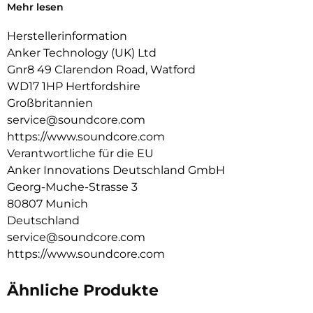
Mehr lesen
Die 20 mm × 11,5 mm großen Racetrack-Treiber und die von
soundcore entwickelte BassTurbo-Technologie sorgen für
Herstellerinformation
tiefe Bässe, klare Mitten und lebendige Höhen. Freue dich auf
kabellosen Hi-Res-Klang, verfeinert durch LDAC.
Anker Technology (UK) Ltd
Gnr8 49 Clarendon Road, Watford
4 strahlformende Mikrofone und ein hochmoderner KI-
WD17 1HP Hertfordshire
Algorithmus erfassen deine Stimme und filtern gleichzeitig
den Lärm heraus. Selbst in belebten Straßen bleibst du bei
Großbritannien
wichtigen Gesprächen mühelos zu hören.
service@soundcore.com
https://www.soundcore.com
Lege das Case auf ein kabelloses Ladegerät für einfaches
Verantwortliche für die EU
Laden ohne Verheddern. Einmal laden bietet 10h
Musikgenuss und mit dem Ladecase 42h.
Anker Innovations Deutschland GmbH
Georg-Muche-Strasse 3
80807 Munich
Deutschland
service@soundcore.com
https://www.soundcore.com
Ähnliche Produkte