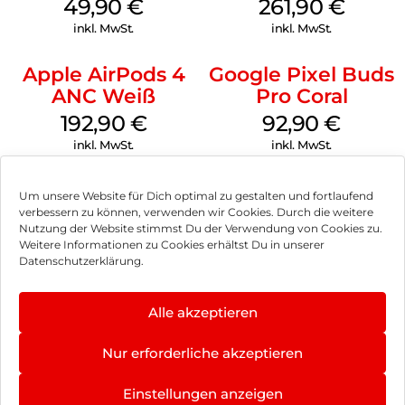
Green
Swarovski French
49,90
€
261,90
€
Oak
inkl. MwSt.
inkl. MwSt.
Apple AirPods 4
Google Pixel Buds
ANC Weiß
Pro Coral
192,90
€
92,90
€
inkl. MwSt.
inkl. MwSt.
Um unsere Website für Dich optimal zu gestalten und fortlaufend
verbessern zu können, verwenden wir Cookies. Durch die weitere
Nutzung der Website stimmst Du der Verwendung von Cookies zu.
Impressum
Weitere Informationen zu Cookies erhältst Du in unserer
Datenschutzerklärung.
AGB
Datenschutz
Alle akzeptieren
Vertrag widerrufen
Nur erforderliche akzeptieren
Hinweis zur Batterieentsorgung
Einstellungen anzeigen