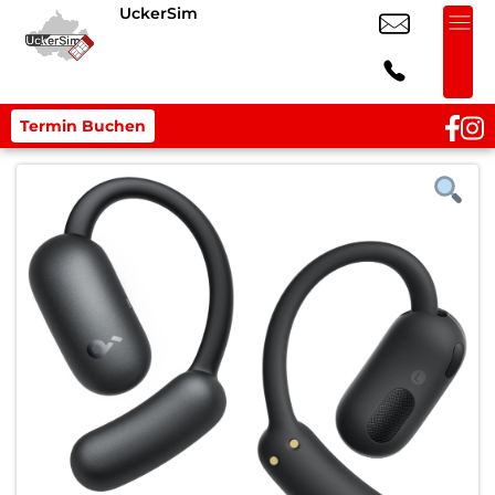
UckerSim
Termin Buchen