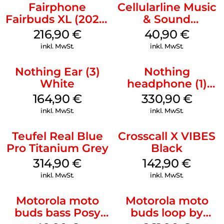
Fairphone
Cellularline Music
Fairbuds XL (2025)
& Sound
Horizon Black
Bluetooth
216,90
€
40,90
€
Headphone MAXI
inkl. MwSt.
inkl. MwSt.
3 Blue
Nothing Ear (3)
Nothing
White
headphone (1)
Schwarz
164,90
€
330,90
€
inkl. MwSt.
inkl. MwSt.
Teufel Real Blue
Crosscall X VIBES
Pro Titanium Grey
Black
314,90
€
142,90
€
inkl. MwSt.
inkl. MwSt.
Motorola moto
Motorola moto
buds bass Posy
buds loop by