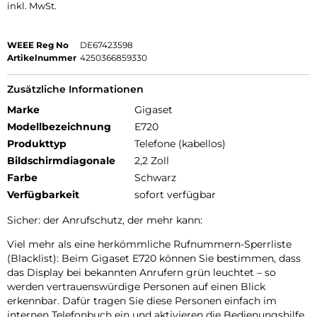
inkl. MwSt.
WEEE Reg No
DE67423598
Artikelnummer
4250366859330
Zusätzliche Informationen
Marke
Gigaset
Modellbezeichnung
E720
Produkttyp
Telefone (kabellos)
Bildschirmdiagonale
2,2 Zoll
Farbe
Schwarz
Verfügbarkeit
sofort verfügbar
Sicher: der Anrufschutz, der mehr kann:
Viel mehr als eine herkömmliche Rufnummern-Sperrliste
(Blacklist): Beim Gigaset E720 können Sie bestimmen, dass
das Display bei bekannten Anrufern grün leuchtet – so
werden vertrauenswürdige Personen auf einen Blick
erkennbar. Dafür tragen Sie diese Personen einfach im
internen Telefonbuch ein und aktivieren die Bedienungshilfe