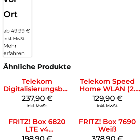
Filme, Musik und Bilder verfügbar gemacht und können z. B.
per Smartphone an Wiedergabegeräte verteilt werden. Die
Ort
FRITZ!Box 4050 ist damit eine leistungsstarke Plattform für
vernetzte Multimedia-Anwendungen wie IPTV, Video on
Demand oder 4K-Streaming.
ab 49,99 €
inkl. MwSt.
Mehr
erfahren
Ähnliche Produkte
Telekom
Telekom Speed
Digitalisierungsbox
Home WLAN (2.
Smart 2
Gen) Schwarz
237,90
€
129,90
€
Telefonanlage und
inkl. MwSt.
inkl. MwSt.
Wi-Fi 6 Weiß
FRITZ! Box 6820
FRITZ! Box 7690
LTE v4
Weiß
(Tarifvermarktung)
198,90
€
378,90
€