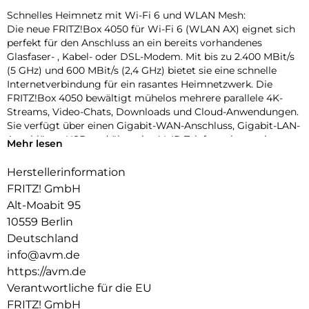
Schnelles Heimnetz mit Wi-Fi 6 und WLAN Mesh:
Die neue FRITZ!Box 4050 für Wi-Fi 6 (WLAN AX) eignet sich
perfekt für den Anschluss an ein bereits vorhandenes
Glasfaser- , Kabel- oder DSL-Modem. Mit bis zu 2.400 MBit/s
(5 GHz) und 600 MBit/s (2,4 GHz) bietet sie eine schnelle
Internetverbindung für ein rasantes Heimnetzwerk. Die
FRITZ!Box 4050 bewältigt mühelos mehrere parallele 4K-
Streams, Video-Chats, Downloads und Cloud-Anwendungen.
Sie verfügt über einen Gigabit-WAN-Anschluss, Gigabit-LAN-
Anschlüsse, USB und über eine VoIP-Telefonanlage mit
Mehr lesen
DECT-Basisstation. Zusätzlich bietet sie einen Anschluss für
ein analoges Telefon. Durch ihre kompakte Bauweise und
Herstellerinformation
ihren geringen Energiebedarf ist die FRITZ!Box 4050 für den
FRITZ! GmbH
Einstieg in ein modernes vernetztes Zuhause prädestiniert.
Alt-Moabit 95
Zentrale im WLAN Mesh:
10559 Berlin
Die FRITZ!Box 4050 sorgt als Zentrale im WLAN Mesh für
Deutschland
schnelle und zuverlässige Verbindungen. Die verteilten
info@avm.de
FRITZ!-Geräte – FRITZ!Repeater und FRITZ!Powerline –
https://avm.de
arbeiten in einem einzigen Netz, tauschen sich untereinander
aus und optimieren die Leistung aller WLAN-Geräte. So wird
Verantwortliche für die EU
die beste Verbindung immer dort aufgebaut, wo sie gerade
FRITZ! GmbH