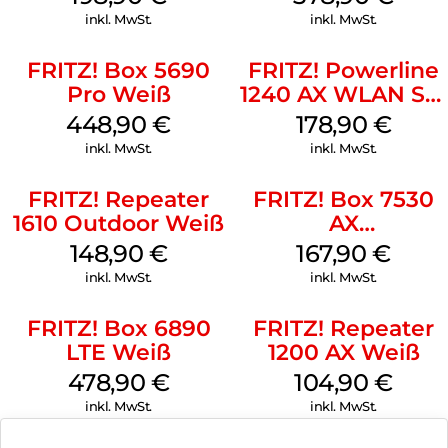
Weiß
inkl. MwSt.
inkl. MwSt.
FRITZ! Box 5690
FRITZ! Powerline
Pro Weiß
1240 AX WLAN Set
Weiß
448,90
€
178,90
€
inkl. MwSt.
inkl. MwSt.
FRITZ! Repeater
FRITZ! Box 7530
1610 Outdoor Weiß
AX
(Tarifvermarktung
148,90
€
167,90
€
Weiß
inkl. MwSt.
inkl. MwSt.
FRITZ! Box 6890
FRITZ! Repeater
LTE Weiß
1200 AX Weiß
478,90
€
104,90
€
inkl. MwSt.
inkl. MwSt.