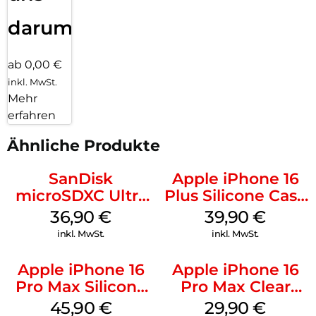
darum!
ab 0,00 €
inkl. MwSt.
Mehr
erfahren
Ähnliche Produkte
SanDisk
Apple iPhone 16
microSDXC Ultra
Plus Silicone Case
128 GB + Adapter
MagSafe Plum
36,90
€
39,90
€
Mobile
inkl. MwSt.
inkl. MwSt.
Apple iPhone 16
Apple iPhone 16
Pro Max Silicone
Pro Max Clear
Case MagSafe
Case MagSafe
45,90
€
29,90
€