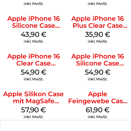
Ultramarine
Transparent
inkl. MwSt.
inkl. MwSt.
Apple iPhone 16
Apple iPhone 16
Silicone Case
Plus Clear Case
MagSafe Plum
MagSafe
43,90
€
35,90
€
Transparent
inkl. MwSt.
inkl. MwSt.
Apple iPhone 16
Apple iPhone 16
Clear Case
Silicone Case
MagSafe
MagSafe Lake
54,90
€
54,90
€
Transparent
Green
inkl. MwSt.
inkl. MwSt.
Apple Silikon Case
Apple
mit MagSafe
Feingewebe Case
iPhone 14 Pro
iPhone 15 Pro
57,90
€
61,90
€
(PRODUCT)RED
MagSafe Schwarz
inkl. MwSt.
inkl. MwSt.