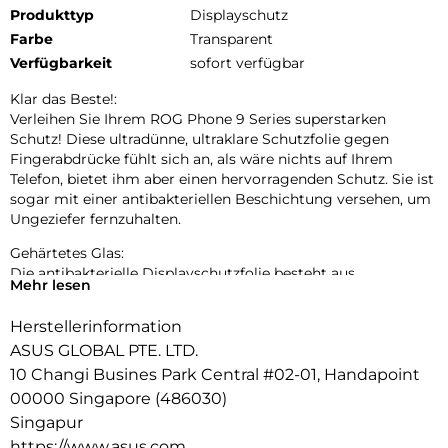
Produkttyp
Displayschutz
Farbe
Transparent
Verfügbarkeit
sofort verfügbar
Klar das Beste!:
Verleihen Sie Ihrem ROG Phone 9 Series superstarken
Schutz! Diese ultradünne, ultraklare Schutzfolie gegen
Fingerabdrücke fühlt sich an, als wäre nichts auf Ihrem
Telefon, bietet ihm aber einen hervorragenden Schutz. Sie ist
sogar mit einer antibakteriellen Beschichtung versehen, um
Ungeziefer fernzuhalten.
Gehärtetes Glas:
Die antibakterielle Displayschutzfolie besteht aus
Mehr lesen
widerstandsfähigem Glas – mit einer Härte von 9H – und
deckt einen 2,5D-Bildschirm vollständig ab. Die doppelte
Herstellerinformation
Härtung und die Kantenbehandlung verleihen dem Glas
ASUS GLOBAL PTE. LTD.
mehr Festigkeit, um Ihr Telefon vor unvermeidlichen
Unfällen zu schützen.
10 Changi Busines Park Central #02-01, Handapoint
00000 Singapore (486030)
Wirksamer antibakterieller Schutz:
Singapur
Damit Ihr Handy hygienisch bleibt, haben wir eine
https://www.asus.com
antibakterielle Beschichtung auf die Displayschutzfolie