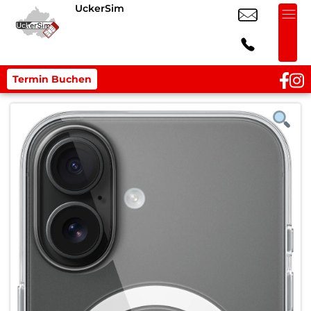
UckerSim
Termin Buchen