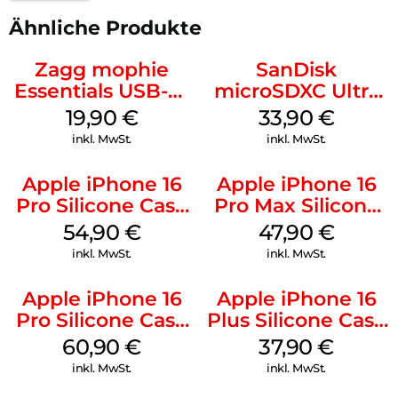
Ähnliche Produkte
Zagg mophie
SanDisk
Essentials USB-C-
microSDXC Ultra
20W Charger PD
128 GB + Adapter
19,90
€
33,90
€
Weiß
Mobile
inkl. MwSt.
inkl. MwSt.
Apple iPhone 16
Apple iPhone 16
Pro Silicone Case
Pro Max Silicone
MagSafe Black
Case MagSafe
54,90
€
47,90
€
Black
inkl. MwSt.
inkl. MwSt.
Apple iPhone 16
Apple iPhone 16
Pro Silicone Case
Plus Silicone Case
MagSafe Stone
MagSafe Lake
60,90
€
37,90
€
Gray
Green
inkl. MwSt.
inkl. MwSt.