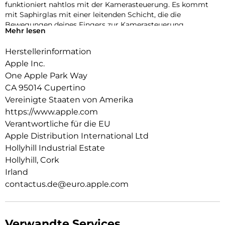
funktioniert nahtlos mit der Kamerasteuerung. Es kommt
mit Saphirglas mit einer leitenden Schicht, die die
Bewegungen deines Fingers zur Kamerasteuerung
Mehr lesen
überträgt.
Herstellerinformation
Innen‑ und Außenseite haben eine kratzfeste Beschichtung.
Und alle Materialien und Beschich­tungen wurden optimiert,
Apple Inc.
um zu verhindern, dass das Case mit der Zeit vergilbt.
One Apple Park Way
CA 95014 Cupertino
Mit integrierten Magneten, die sich perfekt am iPhone 16
ausrichten, hält das Case ganz einfach und sorgt für
Vereinigte Staaten von Amerika
schnelleres kabel­loses Laden. Lass dein iPhone beim Laden
https://www.apple.com
einfach im Case und docke dein MagSafe Ladegerät an oder
Verantwortliche für die EU
leg es auf dein Qi2 oder Qi zertifiziertes Ladegerät.
Apple Distribution International Ltd
Wie jedes von Apple entwickelte Case durchläuft es im Laufe
Hollyhill Industrial Estate
des Design‑ und Fertigungs­prozesses Tausende von
Hollyhill, Cork
Teststunden. Deshalb sieht es nicht nur großartig aus,
Irland
sondern ist auch dafür gemacht, dein iPhone vor Kratzern
contactus.de@euro.apple.com
und bei Stürzen zu schützen.
Verwandte Services