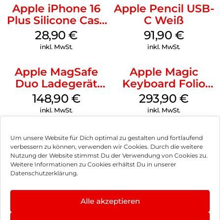
Apple iPhone 16
Apple Pencil USB-
Plus Silicone Case
C Weiß
MagSafe Black
28,90
€
91,90
€
inkl. MwSt.
inkl. MwSt.
Apple MagSafe
Apple Magic
Duo Ladegerät
Keyboard Folio
Weiß
iPad 10.9″ (10.Gen.)
148,90
€
293,90
€
Weiß
inkl. MwSt.
inkl. MwSt.
Um unsere Website für Dich optimal zu gestalten und fortlaufend
verbessern zu können, verwenden wir Cookies. Durch die weitere
Nutzung der Website stimmst Du der Verwendung von Cookies zu.
Impressum
Weitere Informationen zu Cookies erhältst Du in unserer
Datenschutzerklärung.
AGB
Datenschutz
Alle akzeptieren
Vertrag widerrufen