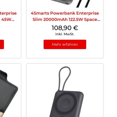
erprise
4Smarts Powerbank Enterprise
h 45W
Slim 20000mAh 122.5W Space
Grey
108,90
€
inkl. MwSt.
Mehr erfahren