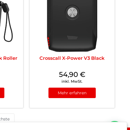
k Roller
Crosscall X-Power V3 Black
54,90
€
inkl. MwSt.
Mehr erfahren
hste