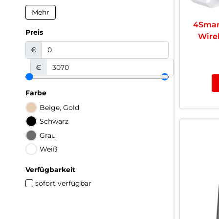
Mehr
4Smar
Preis
Wire
€
€
Farbe
Beige, Gold
Schwarz
Grau
Weiß
Verfügbarkeit
sofort verfügbar