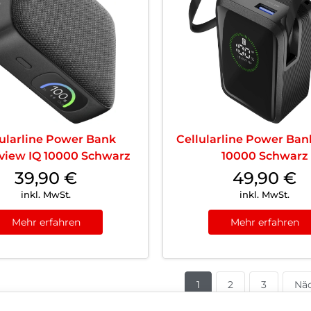
lularline Power Bank
Cellularline Power Ban
view IQ 10000 Schwarz
10000 Schwarz
39,90
€
49,90
€
inkl. MwSt.
inkl. MwSt.
Mehr erfahren
Mehr erfahren
1
2
3
Näc