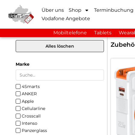
Über uns
Shop
Terminbuchung
Vodafone Angebote
Mobiltelefone
Tablets
Weara
Zubehö
Alles löschen
Marke
4Smarts
ANKER
Apple
Cellularline
Crosscall
Intenso
Panzerglass