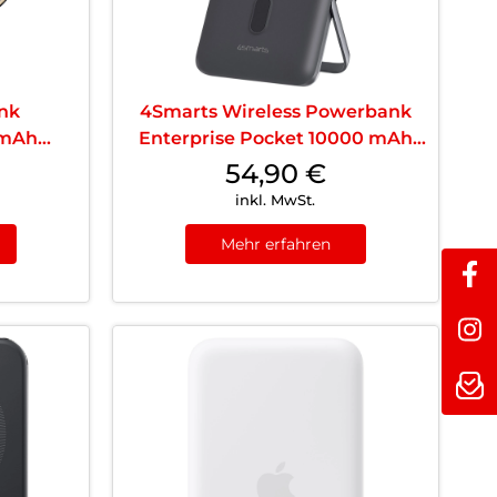
nk
4Smarts Wireless Powerbank
 mAh
Enterprise Pocket 10000 mAh
22.5W Qi2 Spacegrau
54,90
€
inkl. MwSt.
Mehr erfahren