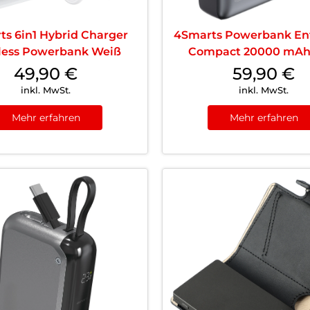
ts 6in1 Hybrid Charger
4Smarts Powerbank Ent
less Powerbank Weiß
Compact 20000 mA
Spacegrau
49,90
€
59,90
€
inkl. MwSt.
inkl. MwSt.
Mehr erfahren
Mehr erfahren