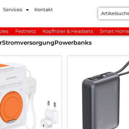
Services
Kontakt
bles
Festnetz
Kopfhörer & Headsets
Smart Hom
r
Stromversorgung
Powerbanks