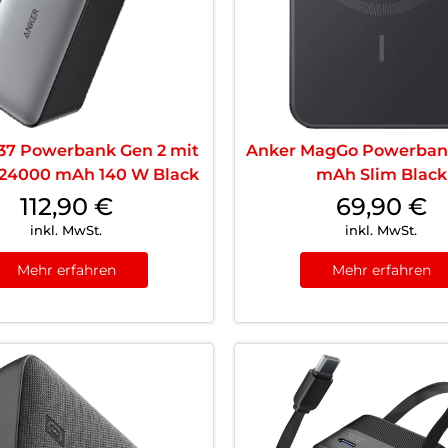
37 Powerbank Gen 2 mit
Anker MagGo Powerban
 24000 mAh 140 W Black
mAh Slim Black
112,90
€
69,90
€
inkl. MwSt.
inkl. MwSt.
Mehr erfahren
Mehr erfahren